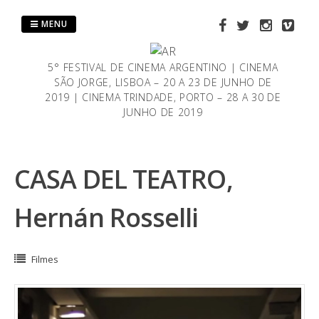
Saltar
al
MENU
contenido
5° FESTIVAL DE CINEMA ARGENTINO | CINEMA
SÃO JORGE, LISBOA – 20 A 23 DE JUNHO DE
2019 | CINEMA TRINDADE, PORTO – 28 A 30 DE
JUNHO DE 2019
CASA DEL TEATRO,
Hernán Rosselli
Filmes